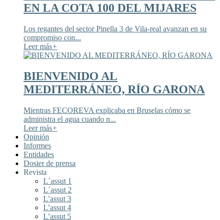
EN LA COTA 100 DEL MIJARES
Los regantes del sector Pinella 3 de Vila-real avanzan en su
compromiso con...
Leer más
+
BIENVENIDO AL
MEDITERRÁNEO, RÍO GARONA
Mientras FECOREVA explicaba en Bruselas cómo se
administra el agua cuando n...
Leer más
+
Opinión
Informes
Entidades
Dosier de prensa
Revista
L´assut 1
L´assut 2
L’assut 3
L’assut 4
L’assut 5