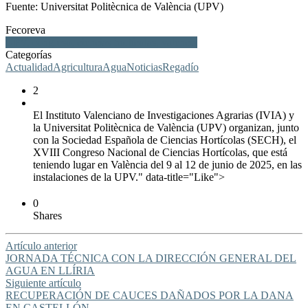
Fuente: Universitat Politècnica de València (UPV)
Fecoreva
UPV, congreso, ciencias hortícolas, valencia
Categorías
Actualidad
Agricultura
Agua
Noticias
Regadío
2
El Instituto Valenciano de Investigaciones Agrarias (IVIA) y
la Universitat Politècnica de València (UPV) organizan, junto
con la Sociedad Española de Ciencias Hortícolas (SECH), el
XVIII Congreso Nacional de Ciencias Hortícolas, que está
teniendo lugar en València del 9 al 12 de junio de 2025, en las
instalaciones de la UPV." data-title="Like">
0
Shares
Artículo anterior
JORNADA TÉCNICA CON LA DIRECCIÓN GENERAL DEL
AGUA EN LLÍRIA
Siguiente artículo
RECUPERACIÓN DE CAUCES DAÑADOS POR LA DANA
EN CASTELLÓN