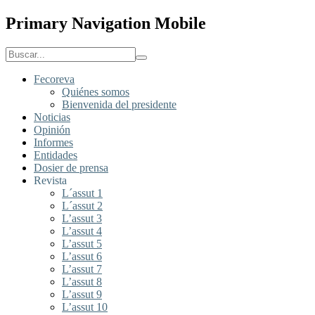
Primary Navigation Mobile
Fecoreva
Quiénes somos
Bienvenida del presidente
Noticias
Opinión
Informes
Entidades
Dosier de prensa
Revista
L´assut 1
L´assut 2
L’assut 3
L’assut 4
L’assut 5
L’assut 6
L’assut 7
L’assut 8
L’assut 9
L’assut 10