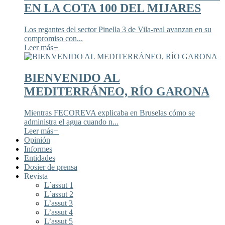
EN LA COTA 100 DEL MIJARES
Los regantes del sector Pinella 3 de Vila-real avanzan en su
compromiso con...
Leer más
+
BIENVENIDO AL
MEDITERRÁNEO, RÍO GARONA
Mientras FECOREVA explicaba en Bruselas cómo se
administra el agua cuando n...
Leer más
+
Opinión
Informes
Entidades
Dosier de prensa
Revista
L´assut 1
L´assut 2
L’assut 3
L’assut 4
L’assut 5