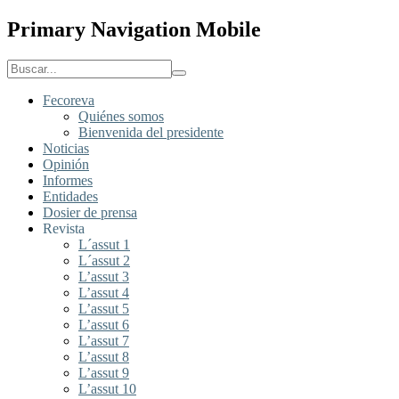
Primary Navigation Mobile
Fecoreva
Quiénes somos
Bienvenida del presidente
Noticias
Opinión
Informes
Entidades
Dosier de prensa
Revista
L´assut 1
L´assut 2
L’assut 3
L’assut 4
L’assut 5
L’assut 6
L’assut 7
L’assut 8
L’assut 9
L’assut 10