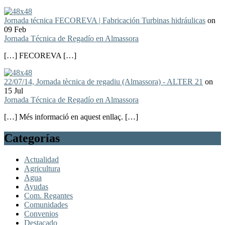
Jornada técnica FECOREVA | Fabricación Turbinas hidráulicas
on
09 Feb
Jornada Técnica de Regadío en Almassora
[…] FECOREVA […]
22/07/14, Jornada tècnica de regadiu (Almassora) - ALTER 21
on
15 Jul
Jornada Técnica de Regadío en Almassora
[…] Més informació en aquest enllaç. […]
Categorías
Actualidad
Agricultura
Agua
Ayudas
Com. Regantes
Comunidades
Convenios
Destacado