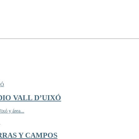
IO VALL D’UIXÓ
ixó y área...
RRAS Y CAMPOS