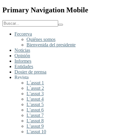
Primary Navigation Mobile
Fecoreva
Quiénes somos
Bienvenida del presidente
Noticias
Opinión
Informes
Entidades
Dosier de prensa
Revista
L´assut 1
L´assut 2
L’assut 3
L’assut 4
L’assut 5
L’assut 6
L’assut 7
L’assut 8
L’assut 9
L’assut 10