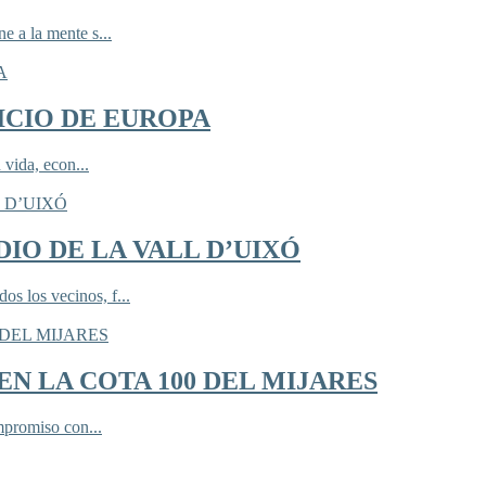
 a la mente s...
ICIO DE EUROPA
 vida, econ...
IO DE LA VALL D’UIXÓ
 los vecinos, f...
N LA COTA 100 DEL MIJARES
mpromiso con...