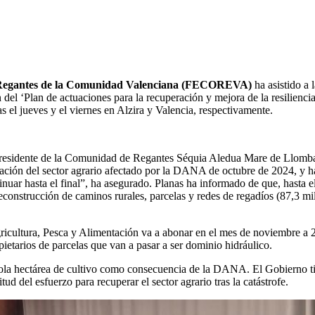
Regantes de la Comunidad Valenciana (FECOREVA)
ha asistido a 
el ‘Plan de actuaciones para la recuperación y mejora de la resiliencia
el jueves y el viernes en Alzira y Valencia, respectivamente.
residente de la Comunidad de Regantes Séquia Aledua Mare de Llombai, 
ación del sector agrario afectado por la DANA de octubre de 2024, y ha
nuar hasta el final”, ha asegurado. Planas ha informado de que, hasta 
econstrucción de caminos rurales, parcelas y redes de regadíos (87,3 mi
gricultura, Pesca y Alimentación va a abonar en el mes de noviembre a 
pietarios de parcelas que van a pasar a ser dominio hidráulico.
a sola hectárea de cultivo como consecuencia de la DANA. El Gobierno t
tud del esfuerzo para recuperar el sector agrario tras la catástrofe.