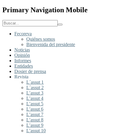
Primary Navigation Mobile
Fecoreva
Quiénes somos
Bienvenida del presidente
Noticias
Opinión
Informes
Entidades
Dosier de prensa
Revista
L´assut 1
L´assut 2
L’assut 3
L’assut 4
L’assut 5
L’assut 6
L’assut 7
L’assut 8
L’assut 9
L’assut 10