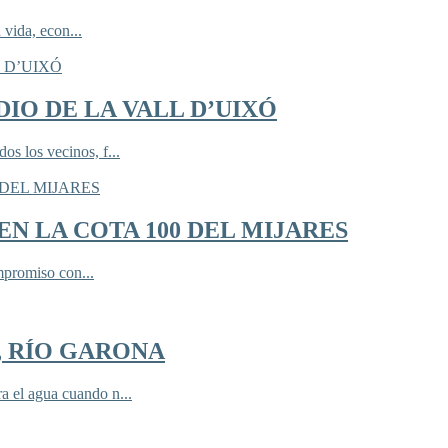
 vida, econ...
IO DE LA VALL D’UIXÓ
 los vecinos, f...
N LA COTA 100 DEL MIJARES
mpromiso con...
, RÍO GARONA
 el agua cuando n...