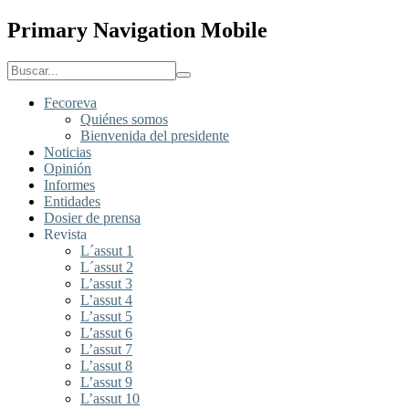
Primary Navigation Mobile
Fecoreva
Quiénes somos
Bienvenida del presidente
Noticias
Opinión
Informes
Entidades
Dosier de prensa
Revista
L´assut 1
L´assut 2
L’assut 3
L’assut 4
L’assut 5
L’assut 6
L’assut 7
L’assut 8
L’assut 9
L’assut 10