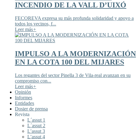
INCENDIO DE LA VALL D’UIXÓ
FECOREVA expresa su más profunda solidaridad y apoyo a
todos los vecinos, f...
Leer más
+
IMPULSO A LA MODERNIZACIÓN
EN LA COTA 100 DEL MIJARES
Los regantes del sector Pinella 3 de Vila-real avanzan en su
compromiso con...
Leer más
+
Opinión
Informes
Entidades
Dosier de prensa
Revista
L´assut 1
L´assut 2
L’assut 3
L’assut 4