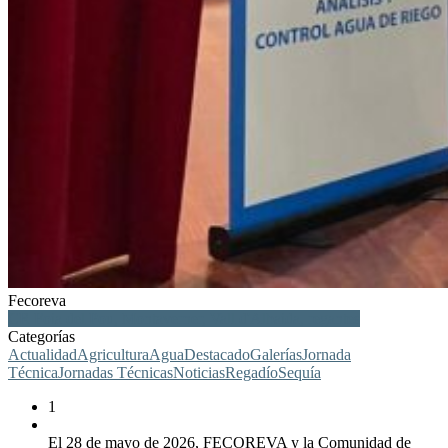
Fecoreva
CR Foia del Pou, Montaverner, Vall d'Albaida, regantes
Categorías
Actualidad
Agricultura
Agua
Destacado
Galerías
Jornada
Técnica
Jornadas Técnicas
Noticias
Regadío
Sequía
1
El 28 de mayo de 2026, FECOREVA y la Comunidad de