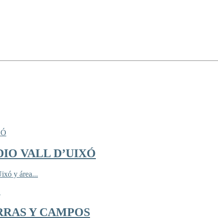
IO VALL D’UIXÓ
ixó y área...
RRAS Y CAMPOS