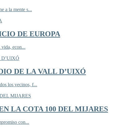
 a la mente s...
ICIO DE EUROPA
 vida, econ...
IO DE LA VALL D’UIXÓ
 los vecinos, f...
N LA COTA 100 DEL MIJARES
mpromiso con...