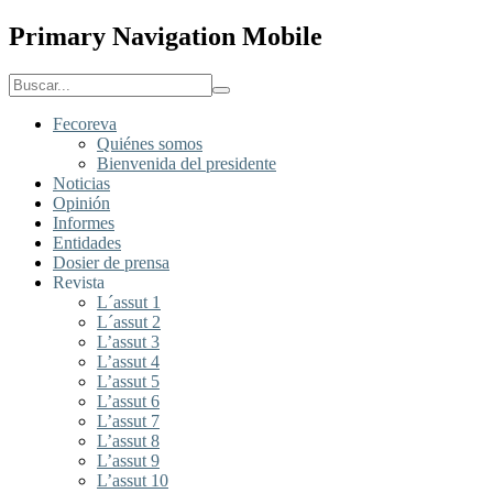
Primary Navigation Mobile
Fecoreva
Quiénes somos
Bienvenida del presidente
Noticias
Opinión
Informes
Entidades
Dosier de prensa
Revista
L´assut 1
L´assut 2
L’assut 3
L’assut 4
L’assut 5
L’assut 6
L’assut 7
L’assut 8
L’assut 9
L’assut 10