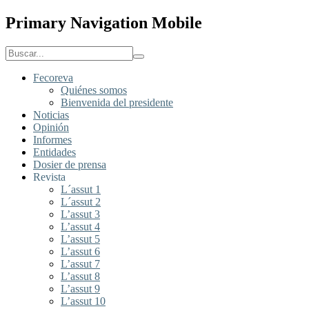
Primary Navigation Mobile
Fecoreva
Quiénes somos
Bienvenida del presidente
Noticias
Opinión
Informes
Entidades
Dosier de prensa
Revista
L´assut 1
L´assut 2
L’assut 3
L’assut 4
L’assut 5
L’assut 6
L’assut 7
L’assut 8
L’assut 9
L’assut 10