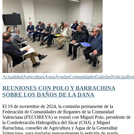
Actualidad
Agricultura
Agua
Ayudas
Comunidades
Galerías
Noticias
Reg
REUNIONES CON POLO Y BARRACHINA
SOBRE LOS DAÑOS DE LA DANA
El 19 de noviembre de 2024, la comisión permanente de la
Federación de Comunidades de Regantes de la Comunidad
Valenciana (FECOREVA) se reunió con Miguel Polo, presidente de
la Confederación Hidrográfica del Júcar (CHJ), y Miguel
Barrachina, conseller de Agricultura y Agua de la Generalitat
Valenciana, para trasladar personalmente la petición de ayuda