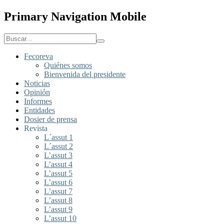
Primary Navigation Mobile
Fecoreva
Quiénes somos
Bienvenida del presidente
Noticias
Opinión
Informes
Entidades
Dosier de prensa
Revista
L´assut 1
L´assut 2
L’assut 3
L’assut 4
L’assut 5
L’assut 6
L’assut 7
L’assut 8
L’assut 9
L’assut 10