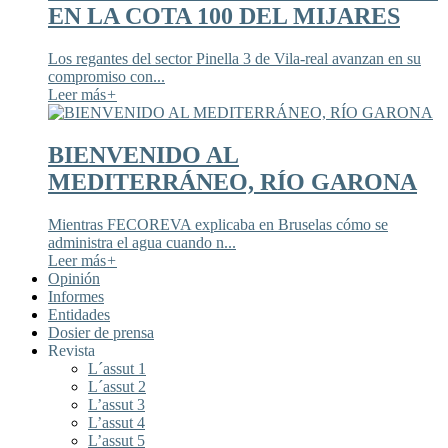
EN LA COTA 100 DEL MIJARES
Los regantes del sector Pinella 3 de Vila-real avanzan en su
compromiso con...
Leer más
+
BIENVENIDO AL
MEDITERRÁNEO, RÍO GARONA
Mientras FECOREVA explicaba en Bruselas cómo se
administra el agua cuando n...
Leer más
+
Opinión
Informes
Entidades
Dosier de prensa
Revista
L´assut 1
L´assut 2
L’assut 3
L’assut 4
L’assut 5