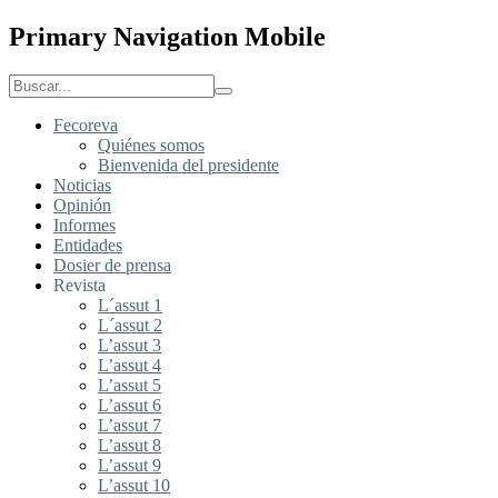
Primary Navigation Mobile
Fecoreva
Quiénes somos
Bienvenida del presidente
Noticias
Opinión
Informes
Entidades
Dosier de prensa
Revista
L´assut 1
L´assut 2
L’assut 3
L’assut 4
L’assut 5
L’assut 6
L’assut 7
L’assut 8
L’assut 9
L’assut 10