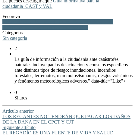
La puedes descargar aquí:
Guia informativa para la
ciudadania_CAST y VAL
Fecoreva
Vicepresidencia Recuperacio Generalitat Valenciana, guía,
catástrofes naturales, inundaciones, incendios
Categorías
Sin categoría
2
La guía de información a la ciudadanía ante catástrofes
naturales incluye pautas de actuación y consejos específicos
ante distintos tipos de riesgo: inundaciones, incendios
forestales, terremotos, maremotos/tsunamis, riesgos volcánicos
y fenómenos meteorológicos adversos." data-title="Like">
0
Shares
Artículo anterior
LOS REGANTES NO TENDRÁN QUE PAGAR LOS DAÑOS
DE LA DANA EN EL CPCT Y CJT
Siguiente artículo
EL REGADÍO ES UNA FUENTE DE VIDA Y SALUD