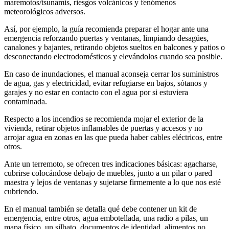
maremotos/tsunamis, riesgos volcánicos y fenómenos
meteorológicos adversos.
Así, por ejemplo, la guía recomienda preparar el hogar ante una
emergencia reforzando puertas y ventanas, limpiando desagües,
canalones y bajantes, retirando objetos sueltos en balcones y patios o
desconectando electrodomésticos y elevándolos cuando sea posible.
En caso de inundaciones, el manual aconseja cerrar los suministros
de agua, gas y electricidad, evitar refugiarse en bajos, sótanos y
garajes y no estar en contacto con el agua por si estuviera
contaminada.
Respecto a los incendios se recomienda mojar el exterior de la
vivienda, retirar objetos inflamables de puertas y accesos y no
arrojar agua en zonas en las que pueda haber cables eléctricos, entre
otros.
Ante un terremoto, se ofrecen tres indicaciones básicas: agacharse,
cubrirse colocándose debajo de muebles, junto a un pilar o pared
maestra y lejos de ventanas y sujetarse firmemente a lo que nos esté
cubriendo.
En el manual también se detalla qué debe contener un kit de
emergencia, entre otros, agua embotellada, una radio a pilas, un
mapa físico, un silbato, documentos de identidad, alimentos no