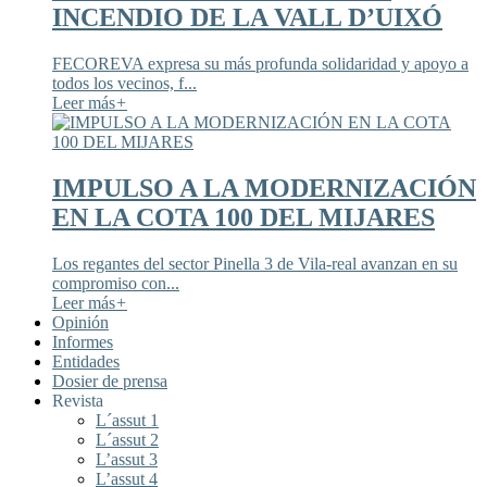
INCENDIO DE LA VALL D’UIXÓ
FECOREVA expresa su más profunda solidaridad y apoyo a
todos los vecinos, f...
Leer más
+
IMPULSO A LA MODERNIZACIÓN
EN LA COTA 100 DEL MIJARES
Los regantes del sector Pinella 3 de Vila-real avanzan en su
compromiso con...
Leer más
+
Opinión
Informes
Entidades
Dosier de prensa
Revista
L´assut 1
L´assut 2
L’assut 3
L’assut 4