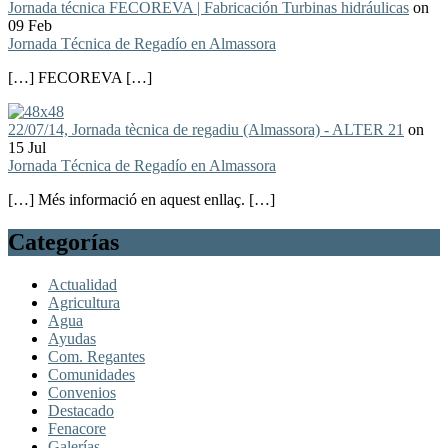
Jornada técnica FECOREVA | Fabricación Turbinas hidráulicas
on
09 Feb
Jornada Técnica de Regadío en Almassora
[…] FECOREVA […]
22/07/14, Jornada tècnica de regadiu (Almassora) - ALTER 21
on
15 Jul
Jornada Técnica de Regadío en Almassora
[…] Més informació en aquest enllaç. […]
Categorías
Actualidad
Agricultura
Agua
Ayudas
Com. Regantes
Comunidades
Convenios
Destacado
Fenacore
Galerías