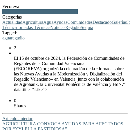
Fecoreva
HDN, UPV, Jornada, Fecoreva, Valencia
Categorías
Actualidad
Agricultura
Agua
Ayudas
Comunidades
Destacado
Galerías
J
Técnica
Jornadas Técnicas
Noticias
Regadío
Sequía
Tagged:
agua
regadío
2
El 15 de octubre de 2024, la Federación de Comunidades de
Regantes de la Comunidad Valenciana
(FECOREVA) organizó la celebración de la «Jornada sobre
las Nuevas Ayudas a la Modernización y Digitalización del
Regadío Valenciano» en Valencia, junto con la colaboración
de Agrobank, la Universitat Politécnica de València y HdN."
data-title="Like">
0
Shares
Artículo anterior
AGRICULTURA CONVOCA AYUDAS PARA AFECTADOS
POR “XYLELLA FASTIDIOSA”