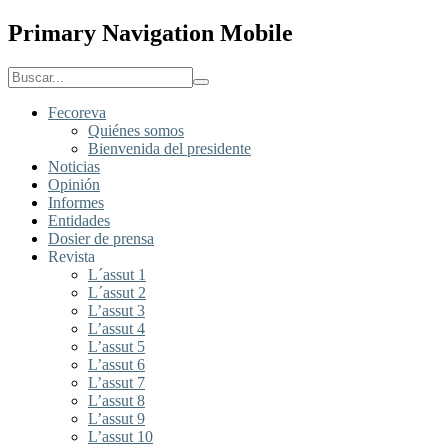
Primary Navigation Mobile
Fecoreva
Quiénes somos
Bienvenida del presidente
Noticias
Opinión
Informes
Entidades
Dosier de prensa
Revista
L´assut 1
L´assut 2
L’assut 3
L’assut 4
L’assut 5
L’assut 6
L’assut 7
L’assut 8
L’assut 9
L’assut 10