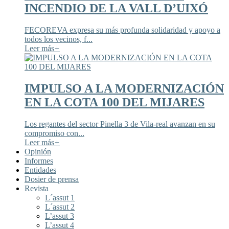
INCENDIO DE LA VALL D’UIXÓ
FECOREVA expresa su más profunda solidaridad y apoyo a
todos los vecinos, f...
Leer más
+
IMPULSO A LA MODERNIZACIÓN
EN LA COTA 100 DEL MIJARES
Los regantes del sector Pinella 3 de Vila-real avanzan en su
compromiso con...
Leer más
+
Opinión
Informes
Entidades
Dosier de prensa
Revista
L´assut 1
L´assut 2
L’assut 3
L’assut 4