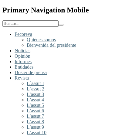
Primary Navigation Mobile
Fecoreva
Quiénes somos
Bienvenida del presidente
Noticias
Opinión
Informes
Entidades
Dosier de prensa
Revista
L´assut 1
L´assut 2
L’assut 3
L’assut 4
L’assut 5
L’assut 6
L’assut 7
L’assut 8
L’assut 9
L’assut 10