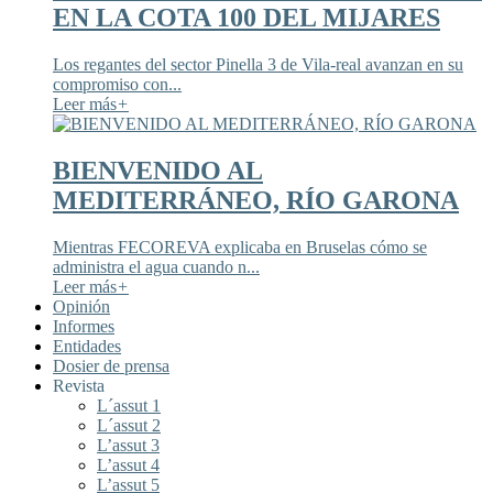
EN LA COTA 100 DEL MIJARES
Los regantes del sector Pinella 3 de Vila-real avanzan en su
compromiso con...
Leer más
+
BIENVENIDO AL
MEDITERRÁNEO, RÍO GARONA
Mientras FECOREVA explicaba en Bruselas cómo se
administra el agua cuando n...
Leer más
+
Opinión
Informes
Entidades
Dosier de prensa
Revista
L´assut 1
L´assut 2
L’assut 3
L’assut 4
L’assut 5