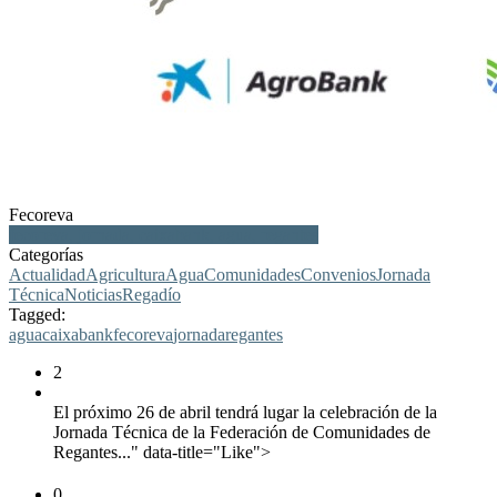
Fecoreva
fecoreva, jornada, caixabank, agua, regantes
Categorías
Actualidad
Agricultura
Agua
Comunidades
Convenios
Jornada
Técnica
Noticias
Regadío
Tagged:
agua
caixabank
fecoreva
jornada
regantes
2
El próximo 26 de abril tendrá lugar la celebración de la
Jornada Técnica de la Federación de Comunidades de
Regantes..." data-title="Like">
0