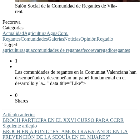
Salón Social de la Comunidad de Regantes de Vila-
real.
Fecoreva
Categorías
Actualidad
Agricultura
Agua
Com.
Regantes
Comunidades
Galerías
Noticias
Opinión
Regadío
Tagged:
agricultura
agua
comunidades de regantes
fecoreva
regadío
regantes
1
Las comunidades de regantes en la Comunitat Valenciana han
desempeñado y desempeñan un papel fundamental en el
desarrollo y la..." data-title="Like">
0
Shares
Artículo anterior
BROCH PARTICIPA EN EL XXVI CURSO PARA CCRR
Siguiente artículo
BROCH EN À PUNT: "ESTAMOS TRABAJANDO EN LA
PREVENCIÓN DE LA SEQUÍA EN EL MIJARES"