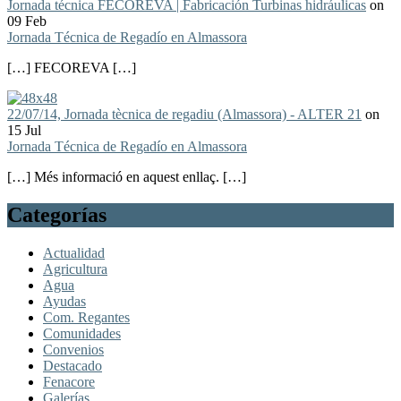
Jornada técnica FECOREVA | Fabricación Turbinas hidráulicas
on
09 Feb
Jornada Técnica de Regadío en Almassora
[…] FECOREVA […]
22/07/14, Jornada tècnica de regadiu (Almassora) - ALTER 21
on
15 Jul
Jornada Técnica de Regadío en Almassora
[…] Més informació en aquest enllaç. […]
Categorías
Actualidad
Agricultura
Agua
Ayudas
Com. Regantes
Comunidades
Convenios
Destacado
Fenacore
Galerías