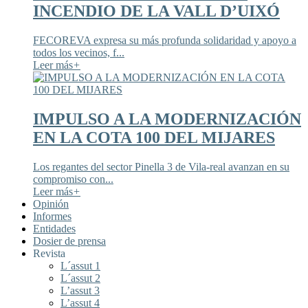
INCENDIO DE LA VALL D’UIXÓ
FECOREVA expresa su más profunda solidaridad y apoyo a
todos los vecinos, f...
Leer más
+
IMPULSO A LA MODERNIZACIÓN
EN LA COTA 100 DEL MIJARES
Los regantes del sector Pinella 3 de Vila-real avanzan en su
compromiso con...
Leer más
+
Opinión
Informes
Entidades
Dosier de prensa
Revista
L´assut 1
L´assut 2
L’assut 3
L’assut 4