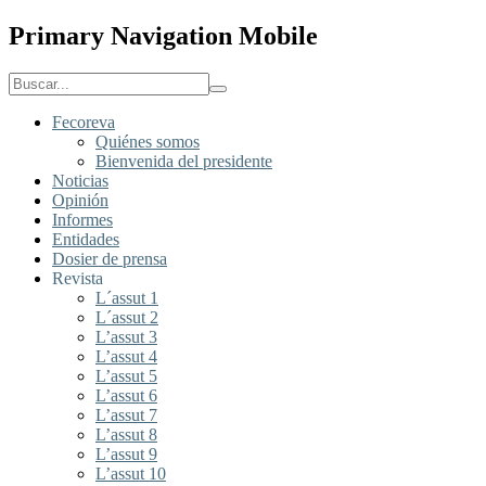
Primary Navigation Mobile
Fecoreva
Quiénes somos
Bienvenida del presidente
Noticias
Opinión
Informes
Entidades
Dosier de prensa
Revista
L´assut 1
L´assut 2
L’assut 3
L’assut 4
L’assut 5
L’assut 6
L’assut 7
L’assut 8
L’assut 9
L’assut 10