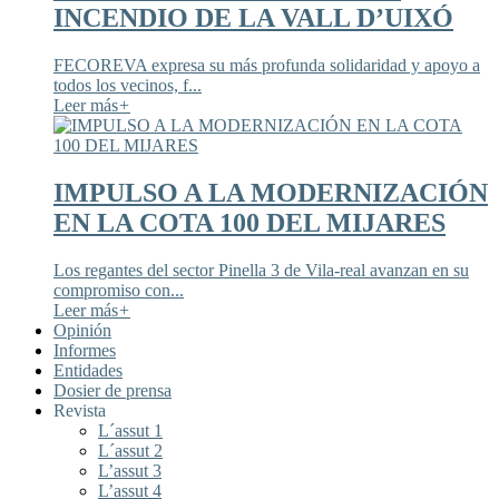
INCENDIO DE LA VALL D’UIXÓ
FECOREVA expresa su más profunda solidaridad y apoyo a
todos los vecinos, f...
Leer más
+
IMPULSO A LA MODERNIZACIÓN
EN LA COTA 100 DEL MIJARES
Los regantes del sector Pinella 3 de Vila-real avanzan en su
compromiso con...
Leer más
+
Opinión
Informes
Entidades
Dosier de prensa
Revista
L´assut 1
L´assut 2
L’assut 3
L’assut 4