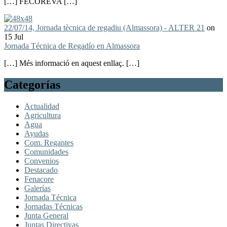
[…] FECOREVA […]
22/07/14, Jornada tècnica de regadiu (Almassora) - ALTER 21
on
15 Jul
Jornada Técnica de Regadío en Almassora
[…] Més informació en aquest enllaç. […]
Categorías
Actualidad
Agricultura
Agua
Ayudas
Com. Regantes
Comunidades
Convenios
Destacado
Fenacore
Galerías
Jornada Técnica
Jornadas Técnicas
Junta General
Juntas Directivas