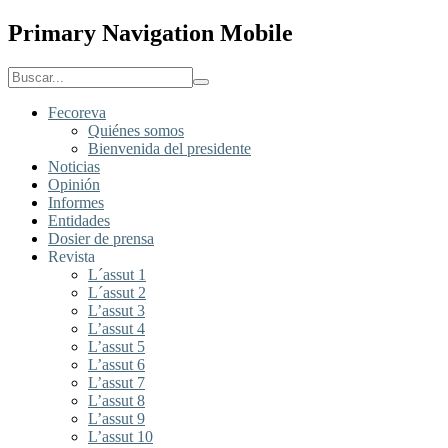
Primary Navigation Mobile
Fecoreva
Quiénes somos
Bienvenida del presidente
Noticias
Opinión
Informes
Entidades
Dosier de prensa
Revista
L´assut 1
L´assut 2
L’assut 3
L’assut 4
L’assut 5
L’assut 6
L’assut 7
L’assut 8
L’assut 9
L’assut 10