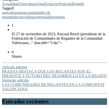
Actualidad
Agricultura
Agua
Fenacore
Noticias
Regadío
Tagged:
agricultura
agua
comunidades de
regantes
fecoreva
fenacore
regadío
regantes
1
El 27 de noviembre de 2023, Pascual Broch (presidente de la
Federación de Comunidades de Regantes de la Comunidad
Valenciana..." data-title="Like">
0
Shares
Artículo anterior
PRADAS DESTACA QUE LOS REGANTES SON EL
PRESENTE Y FUTURO DEL DESARROLLO EN LA REGIÓN
Siguiente artículo
LAS COMUNIDADES DE REGANTES EN LA COMUNITAT
VALENCIANA
Entradas recientes