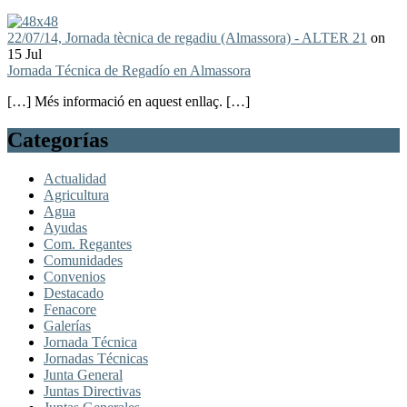
22/07/14, Jornada tècnica de regadiu (Almassora) - ALTER 21
on
15 Jul
Jornada Técnica de Regadío en Almassora
[…] Més informació en aquest enllaç. […]
Categorías
Actualidad
Agricultura
Agua
Ayudas
Com. Regantes
Comunidades
Convenios
Destacado
Fenacore
Galerías
Jornada Técnica
Jornadas Técnicas
Junta General
Juntas Directivas