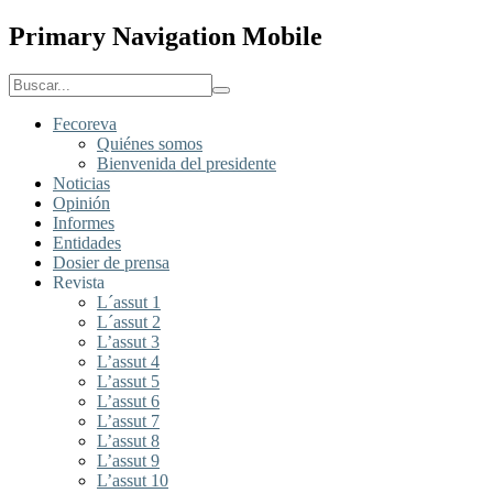
Primary Navigation Mobile
Fecoreva
Quiénes somos
Bienvenida del presidente
Noticias
Opinión
Informes
Entidades
Dosier de prensa
Revista
L´assut 1
L´assut 2
L’assut 3
L’assut 4
L’assut 5
L’assut 6
L’assut 7
L’assut 8
L’assut 9
L’assut 10