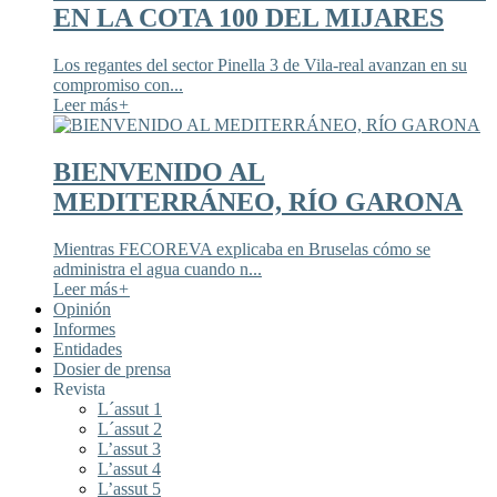
EN LA COTA 100 DEL MIJARES
Los regantes del sector Pinella 3 de Vila-real avanzan en su
compromiso con...
Leer más
+
BIENVENIDO AL
MEDITERRÁNEO, RÍO GARONA
Mientras FECOREVA explicaba en Bruselas cómo se
administra el agua cuando n...
Leer más
+
Opinión
Informes
Entidades
Dosier de prensa
Revista
L´assut 1
L´assut 2
L’assut 3
L’assut 4
L’assut 5