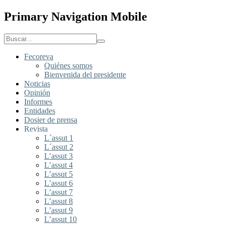
Primary Navigation Mobile
Fecoreva
Quiénes somos
Bienvenida del presidente
Noticias
Opinión
Informes
Entidades
Dosier de prensa
Revista
L´assut 1
L´assut 2
L’assut 3
L’assut 4
L’assut 5
L’assut 6
L’assut 7
L’assut 8
L’assut 9
L’assut 10