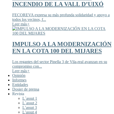
INCENDIO DE LA VALL D’UIXÓ
FECOREVA expresa su más profunda solidaridad y apoyo a
todos los vecinos, f...
Leer más
+
IMPULSO A LA MODERNIZACIÓN
EN LA COTA 100 DEL MIJARES
Los regantes del sector Pinella 3 de Vila-real avanzan en su
compromiso con...
Leer más
+
Opinión
Informes
Entidades
Dosier de prensa
Revista
L´assut 1
L´assut 2
L’assut 3
L’assut 4