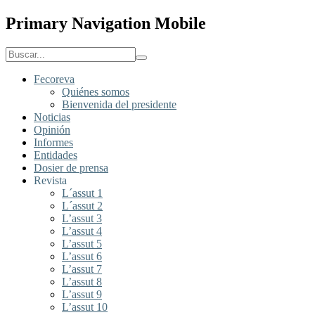
Primary Navigation Mobile
Fecoreva
Quiénes somos
Bienvenida del presidente
Noticias
Opinión
Informes
Entidades
Dosier de prensa
Revista
L´assut 1
L´assut 2
L’assut 3
L’assut 4
L’assut 5
L’assut 6
L’assut 7
L’assut 8
L’assut 9
L’assut 10