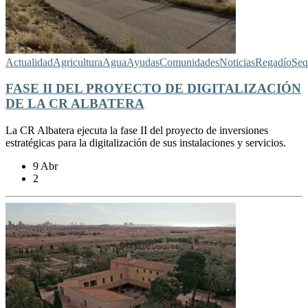
Actualidad
Agricultura
Agua
Ayudas
Comunidades
Noticias
Regadío
Seq
FASE II DEL PROYECTO DE DIGITALIZACIÓN
DE LA CR ALBATERA
La CR Albatera ejecuta la fase II del proyecto de inversiones
estratégicas para la digitalización de sus instalaciones y servicios.
9 Abr
2