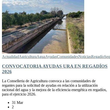
Actualidad
Agricultura
Agua
Ayudas
Comunidades
Noticias
Regadío
Seq
CONVOCATORIA AYUDAS URA EN REGADÍOS
2026
La Conselleria de Agricultura convoca a las comunidades de
regantes para la solicitud de ayudas en relación a la utilización
racional del agua y la mejora de la eficiencia energética en regadíos,
para el ejercicio 2026.
31 Mar
2