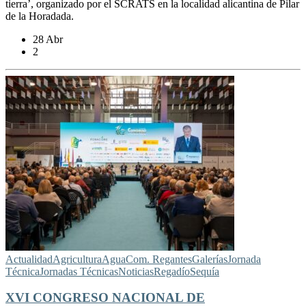
tierra’, organizado por el SCRATS en la localidad alicantina de Pilar
de la Horadada.
28 Abr
2
Actualidad
Agricultura
Agua
Com. Regantes
Galerías
Jornada
Técnica
Jornadas Técnicas
Noticias
Regadío
Sequía
XVI CONGRESO NACIONAL DE