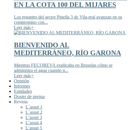
EN LA COTA 100 DEL MIJARES
Los regantes del sector Pinella 3 de Vila-real avanzan en su
compromiso con...
Leer más
+
BIENVENIDO AL
MEDITERRÁNEO, RÍO GARONA
Mientras FECOREVA explicaba en Bruselas cómo se
administra el agua cuando n...
Leer más
+
Opinión
Informes
Entidades
Dosier de prensa
Revista
L´assut 1
L´assut 2
L’assut 3
L’assut 4
L’assut 5