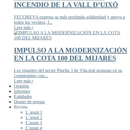
INCENDIO DE LA VALL D’UIXÓ
FECOREVA expresa su más profunda solidaridad y apoyo a
todos los vecinos, f...
Leer más
+
IMPULSO A LA MODERNIZACIÓN
EN LA COTA 100 DEL MIJARES
Los regantes del sector Pinella 3 de Vila-real avanzan en su
compromiso con...
Leer más
+
Opinión
Informes
Entidades
Dosier de prensa
Revista
L´assut 1
L´assut 2
L’assut 3
L’assut 4