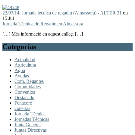
22/07/14, Jornada tècnica de regadiu (Almassora) - ALTER 21
on
15 Jul
Jornada Técnica de Regadío en Almassora
[…] Més informació en aquest enllaç. […]
Categorías
Actualidad
Agricultura
Agua
Ayudas
Com. Regantes
Comunidades
Convenios
Destacado
Fenacore
Galerías
Jornada Técnica
Jornadas Técnicas
Junta General
Juntas Directivas