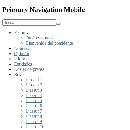
Primary Navigation Mobile
Fecoreva
Quiénes somos
Bienvenida del presidente
Noticias
Opinión
Informes
Entidades
Dosier de prensa
Revista
L´assut 1
L´assut 2
L’assut 3
L’assut 4
L’assut 5
L’assut 6
L’assut 7
L’assut 8
L’assut 9
L’assut 10