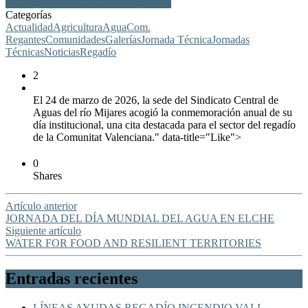
SCARM, Mijares, regantes, Almazora
Categorías
Actualidad
Agricultura
Agua
Com.
Regantes
Comunidades
Galerías
Jornada Técnica
Jornadas
Técnicas
Noticias
Regadío
2
El 24 de marzo de 2026, la sede del Sindicato Central de
Aguas del río Mijares acogió la conmemoración anual de su
día institucional, una cita destacada para el sector del regadío
de la Comunitat Valenciana." data-title="Like">
0
Shares
Artículo anterior
JORNADA DEL DÍA MUNDIAL DEL AGUA EN ELCHE
Siguiente artículo
WATER FOR FOOD AND RESILIENT TERRITORIES
Entradas recientes
LÍNEAS AYUDAS REGADÍO INCENDIO VALL