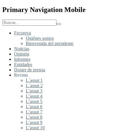
Primary Navigation Mobile
Fecoreva
Quiénes somos
Bienvenida del presidente
Noticias
Opinión
Informes
Entidades
Dosier de prensa
Revista
L´assut 1
L´assut 2
L’assut 3
L’assut 4
L’assut 5
L’assut 6
L’assut 7
L’assut 8
L’assut 9
L’assut 10