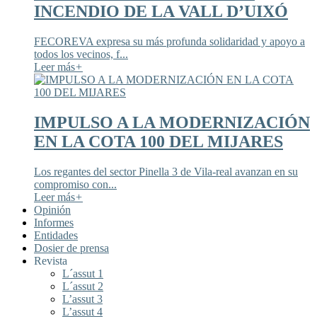
INCENDIO DE LA VALL D’UIXÓ
FECOREVA expresa su más profunda solidaridad y apoyo a
todos los vecinos, f...
Leer más
+
IMPULSO A LA MODERNIZACIÓN
EN LA COTA 100 DEL MIJARES
Los regantes del sector Pinella 3 de Vila-real avanzan en su
compromiso con...
Leer más
+
Opinión
Informes
Entidades
Dosier de prensa
Revista
L´assut 1
L´assut 2
L’assut 3
L’assut 4