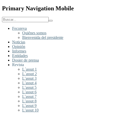
Primary Navigation Mobile
Fecoreva
Quiénes somos
Bienvenida del presidente
Noticias
Opinión
Informes
Entidades
Dosier de prensa
Revista
L´assut 1
L´assut 2
L’assut 3
L’assut 4
L’assut 5
L’assut 6
L’assut 7
L’assut 8
L’assut 9
L’assut 10