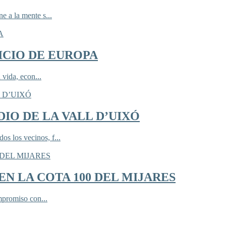
 a la mente s...
ICIO DE EUROPA
 vida, econ...
IO DE LA VALL D’UIXÓ
 los vecinos, f...
N LA COTA 100 DEL MIJARES
mpromiso con...