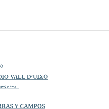
IO VALL D’UIXÓ
ixó y área...
RRAS Y CAMPOS