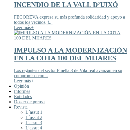
INCENDIO DE LA VALL D’UIXÓ
FECOREVA expresa su más profunda solidaridad y apoyo a
todos los vecinos, f...
Leer más
+
IMPULSO A LA MODERNIZACIÓN
EN LA COTA 100 DEL MIJARES
Los regantes del sector Pinella 3 de Vila-real avanzan en su
compromiso con...
Leer más
+
Opinión
Informes
Entidades
Dosier de prensa
Revista
L´assut 1
L´assut 2
L’assut 3
L’assut 4