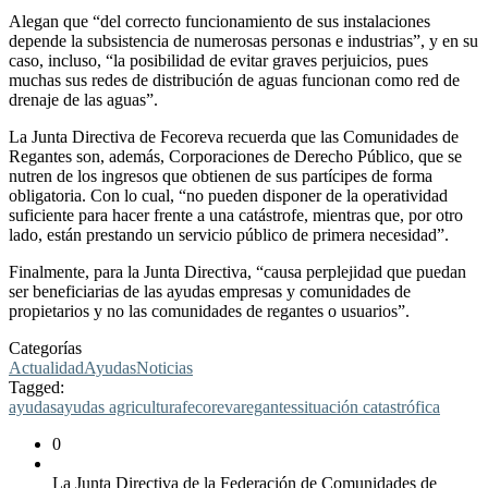
Alegan que “del correcto funcionamiento de sus instalaciones
depende la subsistencia de numerosas personas e industrias”, y en su
caso, incluso, “la posibilidad de evitar graves perjuicios, pues
muchas sus redes de distribución de aguas funcionan como red de
drenaje de las aguas”.
La Junta Directiva de Fecoreva recuerda que las Comunidades de
Regantes son, además, Corporaciones de Derecho Público, que se
nutren de los ingresos que obtienen de sus partícipes de forma
obligatoria. Con lo cual, “no pueden disponer de la operatividad
suficiente para hacer frente a una catástrofe, mientras que, por otro
lado, están prestando un servicio público de primera necesidad”.
Finalmente, para la Junta Directiva, “causa perplejidad que puedan
ser beneficiarias de las ayudas empresas y comunidades de
propietarios y no las comunidades de regantes o usuarios”.
Categorías
Actualidad
Ayudas
Noticias
Tagged:
ayudas
ayudas agricultura
fecoreva
regantes
situación catastrófica
0
La Junta Directiva de la Federación de Comunidades de