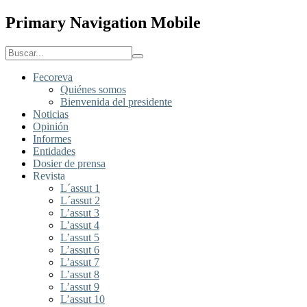
Primary Navigation Mobile
Fecoreva
Quiénes somos
Bienvenida del presidente
Noticias
Opinión
Informes
Entidades
Dosier de prensa
Revista
L´assut 1
L´assut 2
L’assut 3
L’assut 4
L’assut 5
L’assut 6
L’assut 7
L’assut 8
L’assut 9
L’assut 10