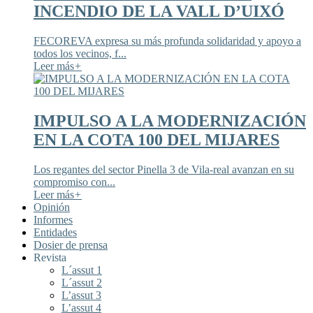
INCENDIO DE LA VALL D’UIXÓ
FECOREVA expresa su más profunda solidaridad y apoyo a
todos los vecinos, f...
Leer más
+
IMPULSO A LA MODERNIZACIÓN
EN LA COTA 100 DEL MIJARES
Los regantes del sector Pinella 3 de Vila-real avanzan en su
compromiso con...
Leer más
+
Opinión
Informes
Entidades
Dosier de prensa
Revista
L´assut 1
L´assut 2
L’assut 3
L’assut 4