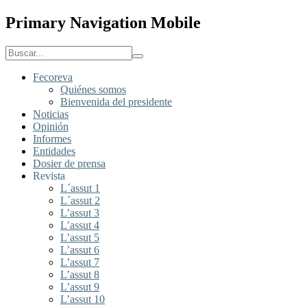
Primary Navigation Mobile
Fecoreva
Quiénes somos
Bienvenida del presidente
Noticias
Opinión
Informes
Entidades
Dosier de prensa
Revista
L´assut 1
L´assut 2
L’assut 3
L’assut 4
L’assut 5
L’assut 6
L’assut 7
L’assut 8
L’assut 9
L’assut 10