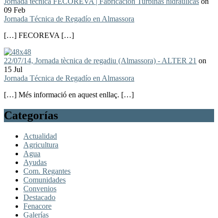
Jornada técnica FECOREVA | Fabricación Turbinas hidráulicas
on
09 Feb
Jornada Técnica de Regadío en Almassora
[…] FECOREVA […]
22/07/14, Jornada tècnica de regadiu (Almassora) - ALTER 21
on
15 Jul
Jornada Técnica de Regadío en Almassora
[…] Més informació en aquest enllaç. […]
Categorías
Actualidad
Agricultura
Agua
Ayudas
Com. Regantes
Comunidades
Convenios
Destacado
Fenacore
Galerías