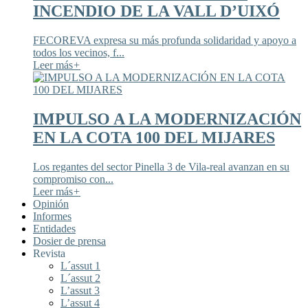
INCENDIO DE LA VALL D’UIXÓ
FECOREVA expresa su más profunda solidaridad y apoyo a
todos los vecinos, f...
Leer más
+
IMPULSO A LA MODERNIZACIÓN
EN LA COTA 100 DEL MIJARES
Los regantes del sector Pinella 3 de Vila-real avanzan en su
compromiso con...
Leer más
+
Opinión
Informes
Entidades
Dosier de prensa
Revista
L´assut 1
L´assut 2
L’assut 3
L’assut 4