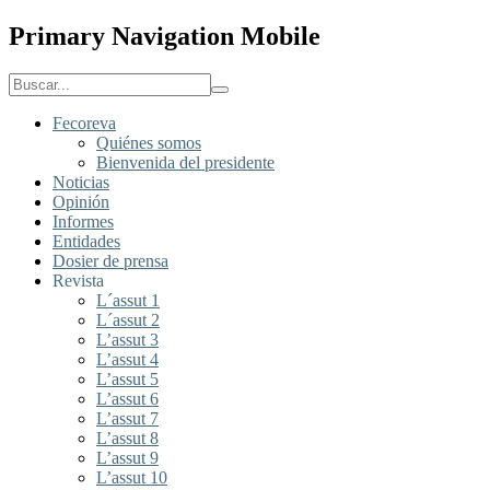
Primary Navigation Mobile
Fecoreva
Quiénes somos
Bienvenida del presidente
Noticias
Opinión
Informes
Entidades
Dosier de prensa
Revista
L´assut 1
L´assut 2
L’assut 3
L’assut 4
L’assut 5
L’assut 6
L’assut 7
L’assut 8
L’assut 9
L’assut 10